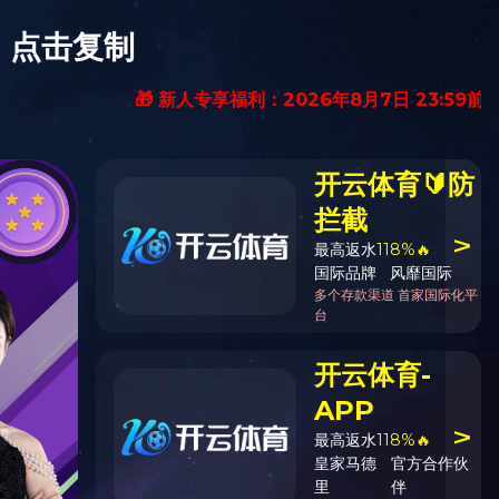
云链接官网_开云(中国)
|