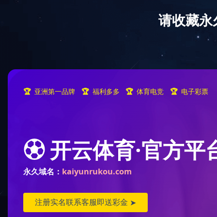
正在查询中
站点
九游·体育
|
星空官方网页版
|
KAIYUN·开云「中国」官方网站
|
开云线上官网_开云