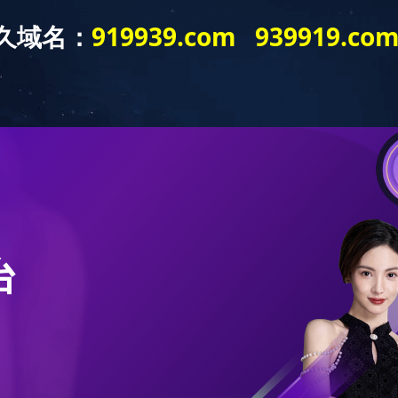
当前访问人数过多，请刷新重试
（中国）
|
米兰官方网站
|
华体会在线
|
开云手机端·官方版在线
|
九游j9官方网站入口
|
开