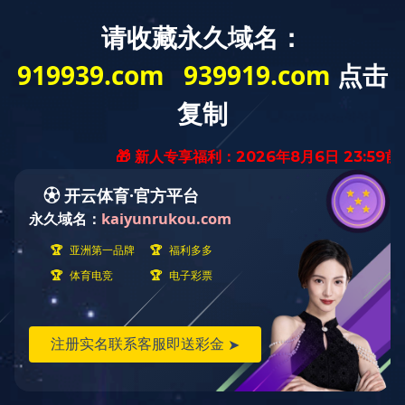
正在查询中
站点当前访问人数过多，请刷新重试
九游·体育
|
星空官方网页版
|
KAIYUN·开云「中国」官方网站
|
开云线上官网_开云